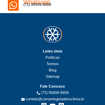
Whatsapp
(75) 99999-9999
Links úteis
Políticas
Termos
Blog
Sitemap
Fale Conosco
(75) 99999-9999
contato@consertogeladeira.feira.br