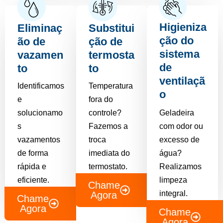
Higieniza
Eliminaç
Substitui
ção do
ão de
ção de
sistema
vazamen
termosta
de
to
to
ventilaçã
Identificamos
Temperatura
o
e
fora do
solucionamo
controle?
Geladeira
s
Fazemos a
com odor ou
vazamentos
troca
excesso de
de forma
imediata do
água?
rápida e
termostato.
Realizamos
eficiente.
limpeza
Chame
integral.
Agora
Chame
Agora
Chame
Agora