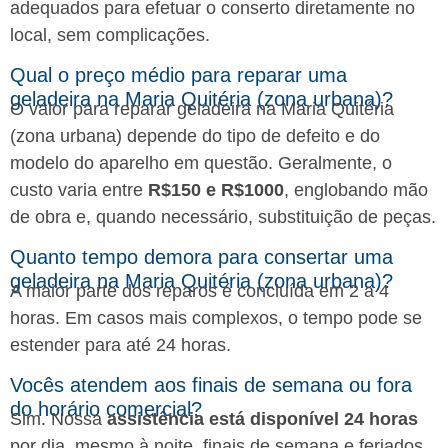
adequados para efetuar o conserto diretamente no
local, sem complicações.
Qual o preço médio para reparar uma
geladeira na Maria Quitéria (zona urbana)?
O valor para reparar geladeira na Maria Quitéria
(zona urbana) depende do tipo de defeito e do
modelo do aparelho em questão. Geralmente, o
custo varia entre
R$150 e R$1000
, englobando mão
de obra e, quando necessário, substituição de peças.
Quanto tempo demora para consertar uma
geladeira na Maria Quitéria (zona urbana)?
A maior parte dos reparos é concluída em 2 a 4
horas. Em casos mais complexos, o tempo pode se
estender para até 24 horas.
Vocês atendem aos finais de semana ou fora
do horário comercial?
Sim. Nossa
assistência está disponível 24 horas
por dia, mesmo à noite, finais de semana e feriados.