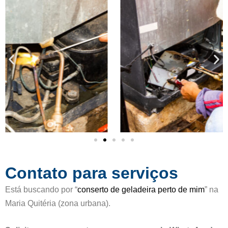
c
d
a
e
d
5
o
c
o
m
o
5
d
e
5
Contato para serviços
Está buscando por “
conserto de geladeira perto de mim
” na
Maria Quitéria (zona urbana).