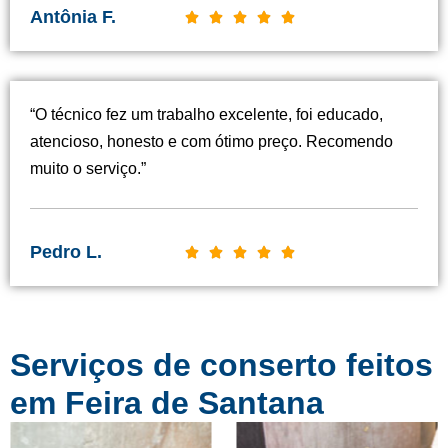
Antônia F.
C





l
a
s
“O técnico fez um trabalho excelente, foi educado,
s
atencioso, honesto e com ótimo preço. Recomendo
i
muito o serviço.”
f
i
c
Pedro L.
C





a
l
d
a
o
s
c
Serviços de conserto feitos
s
o
i
em Feira de Santana
m
f
o
i
5