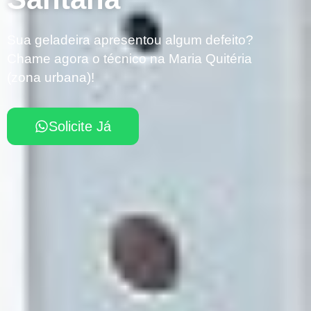
Sua geladeira apresentou algum defeito?
Chame agora o técnico na Maria Quitéria
(zona urbana)!
Solicite Já