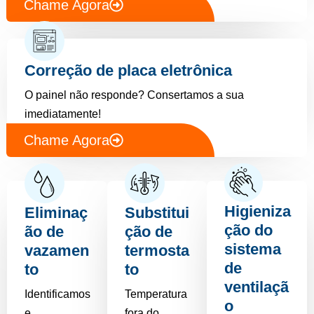
Chame Agora
Correção de placa eletrônica
O painel não responde? Consertamos a sua
imediatamente!
Chame Agora
Higieniza
Eliminaç
Substitui
ção do
ão de
ção de
sistema
vazamen
termosta
de
to
to
ventilaçã
Identificamos
Temperatura
o
e
fora do