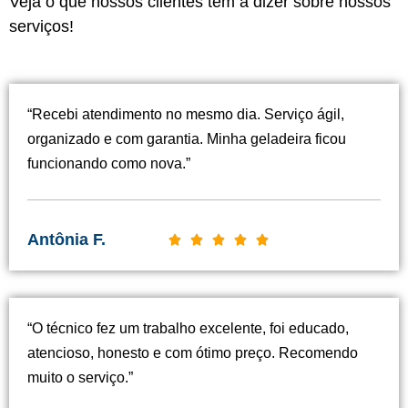
Veja o que nossos clientes têm a dizer sobre nossos
serviços!
“Recebi atendimento no mesmo dia. Serviço ágil,
organizado e com garantia. Minha geladeira ficou
funcionando como nova.”
Antônia F.
C





l
a
s
“O técnico fez um trabalho excelente, foi educado,
s
atencioso, honesto e com ótimo preço. Recomendo
i
muito o serviço.”
f