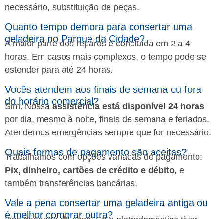
necessário, substituição de peças.
Quanto tempo demora para consertar uma
geladeira no Parque da Cidade?
A maior parte dos reparos é concluída em 2 a 4
horas. Em casos mais complexos, o tempo pode se
estender para até 24 horas.
Vocês atendem aos finais de semana ou fora
do horário comercial?
Sim. Nossa
assistência está disponível 24 horas
por dia, mesmo à noite, finais de semana e feriados.
Atendemos emergências sempre que for necessário.
Quais formas de pagamento são aceitas?
Trabalhamos com opções variadas de pagamento:
Pix, dinheiro, cartões de crédito e débito
, e
também transferências bancárias.
Vale a pena consertar uma geladeira antiga ou
é melhor comprar outra?