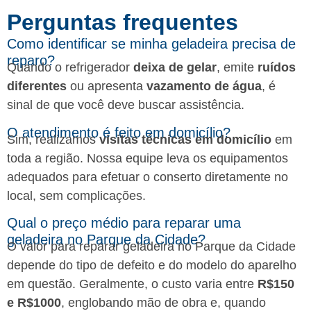
Perguntas frequentes​
Como identificar se minha geladeira precisa de
reparo?
Quando o refrigerador
deixa de gelar
, emite
ruídos
diferentes
ou apresenta
vazamento de água
, é
sinal de que você deve buscar assistência.
O atendimento é feito em domicílio?
Sim, realizamos
visitas técnicas em domicílio
em
toda a região. Nossa equipe leva os equipamentos
adequados para efetuar o conserto diretamente no
local, sem complicações.
Qual o preço médio para reparar uma
geladeira no Parque da Cidade?
O valor para reparar geladeira no Parque da Cidade
depende do tipo de defeito e do modelo do aparelho
em questão. Geralmente, o custo varia entre
R$150
e R$1000
, englobando mão de obra e, quando