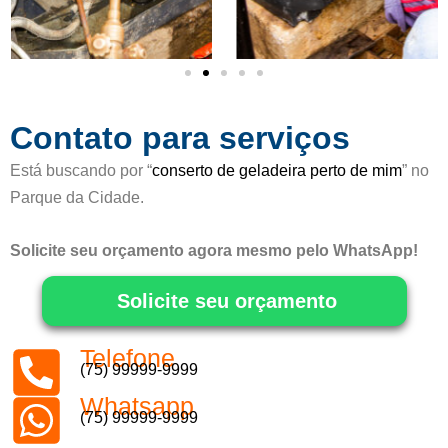
o
5
d
e
5
Contato para serviços
Está buscando por “
conserto de geladeira perto de mim
” no
Parque da Cidade.
Solicite seu orçamento agora mesmo pelo WhatsApp!
Solicite seu orçamento
Telefone
(75) 99999-9999
Whatsapp
(75) 99999-9999