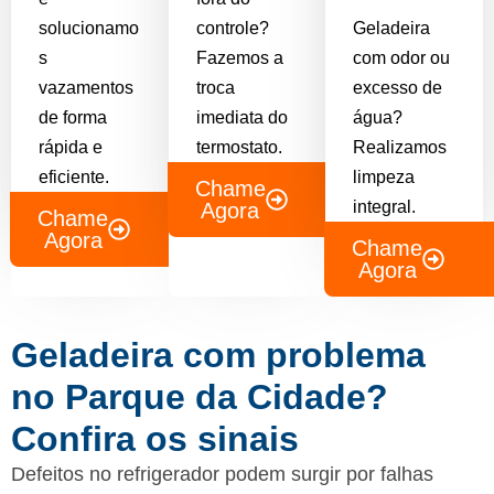
solucionamo
controle?
Geladeira
s
Fazemos a
com odor ou
vazamentos
troca
excesso de
de forma
imediata do
água?
rápida e
termostato.
Realizamos
eficiente.
limpeza
Chame
integral.
Agora
Chame
Agora
Chame
Agora
Geladeira com problema
no Parque da Cidade?
Confira os sinais
Defeitos no refrigerador podem surgir por falhas