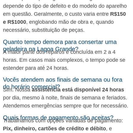
depende do tipo de defeito e do modelo do aparelho
em questão. Geralmente, o custo varia entre
R$150
e R$1000
, englobando mão de obra e, quando
necessário, substituição de peças.
Quanto tempo demora para consertar uma
geladeira na Lagoa Grande?
A maior parte dos reparos é concluída em 2 a 4
horas. Em casos mais complexos, o tempo pode se
estender para até 24 horas.
Vocês atendem aos finais de semana ou fora
do horário comercial?
Sim. Nossa
assistência está disponível 24 horas
por dia, mesmo à noite, finais de semana e feriados.
Atendemos emergências sempre que for necessário.
Quais formas de pagamento são aceitas?
Trabalhamos com opções variadas de pagamento:
Pix, dinheiro, cartões de crédito e débito
, e