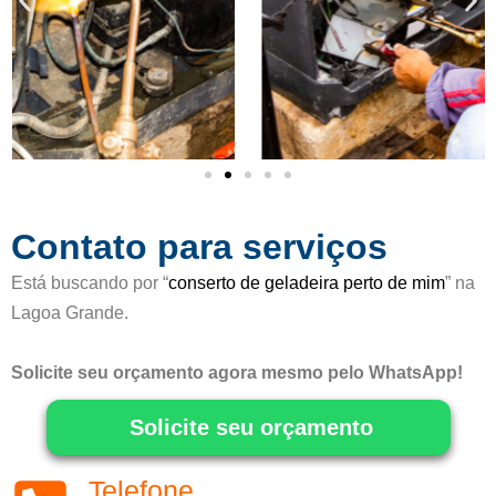
c
o
m
o
5
d
e
5
Contato para serviços
Está buscando por “
conserto de geladeira perto de mim
” na
Lagoa Grande.
Solicite seu orçamento agora mesmo pelo WhatsApp!
Solicite seu orçamento
Telefone