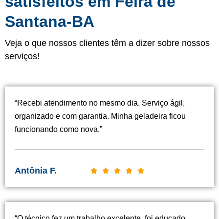
satisfeitos em Feira de
Santana-BA
Veja o que nossos clientes têm a dizer sobre nossos
serviços!
“Recebi atendimento no mesmo dia. Serviço ágil,
organizado e com garantia. Minha geladeira ficou
funcionando como nova.”
Antônia F.
C





l
a
s
“O técnico fez um trabalho excelente, foi educado,