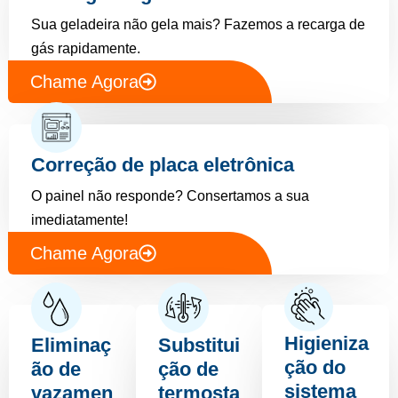
Sua geladeira não gela mais? Fazemos a recarga de
gás rapidamente.
Chame Agora
Correção de placa eletrônica
O painel não responde? Consertamos a sua
imediatamente!
Chame Agora
Higieniza
Eliminaç
Substitui
ção do
ão de
ção de
sistema
vazamen
termosta