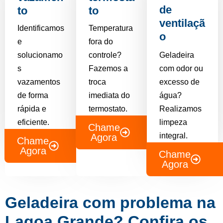
de
to
to
ventilaçã
Identificamos
Temperatura
o
e
fora do
solucionamo
controle?
Geladeira
s
Fazemos a
com odor ou
vazamentos
troca
excesso de
de forma
imediata do
água?
rápida e
termostato.
Realizamos
eficiente.
limpeza
Chame
integral.
Agora
Chame
Agora
Chame
Agora
Geladeira com problema na
Lagoa Grande? Confira os