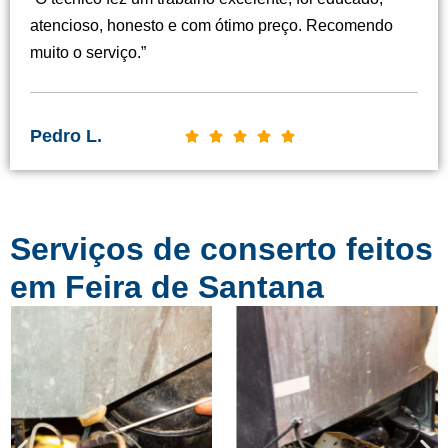
s
atencioso, honesto e com ótimo preço. Recomendo
i
muito o serviço.”
f
i
c
Pedro L.
C





a
l
d
a
o
s
c
Serviços de conserto feitos
s
o
i
em Feira de Santana
m
f
o
i
5
c
d
a
e
d
5
o