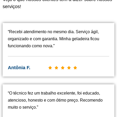
serviços!
“Recebi atendimento no mesmo dia. Serviço ágil,
organizado e com garantia. Minha geladeira ficou
funcionando como nova.”
Antônia F.
C





l
a
s
“O técnico fez um trabalho excelente, foi educado,
s
atencioso, honesto e com ótimo preço. Recomendo
i
muito o serviço.”
f
i