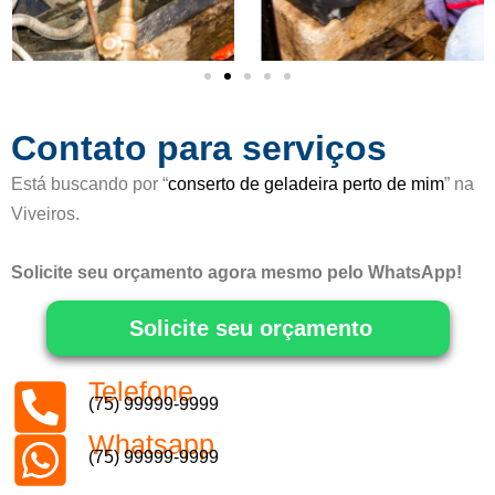
o
5
d
e
5
Contato para serviços
Está buscando por “
conserto de geladeira perto de mim
” na
Viveiros.
Solicite seu orçamento agora mesmo pelo WhatsApp!
Solicite seu orçamento
Telefone
(75) 99999-9999
Whatsapp
(75) 99999-9999