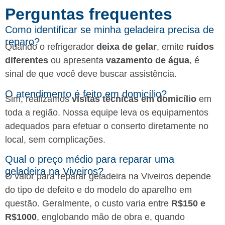
Perguntas frequentes​
Como identificar se minha geladeira precisa de
reparo?
Quando o refrigerador
deixa de gelar
, emite
ruídos
diferentes
ou apresenta
vazamento de água
, é
sinal de que você deve buscar assistência.
O atendimento é feito em domicílio?
Sim, realizamos
visitas técnicas em domicílio
em
toda a região. Nossa equipe leva os equipamentos
adequados para efetuar o conserto diretamente no
local, sem complicações.
Qual o preço médio para reparar uma
geladeira na Viveiros?
O valor para reparar geladeira na Viveiros depende
do tipo de defeito e do modelo do aparelho em
questão. Geralmente, o custo varia entre
R$150 e
R$1000
, englobando mão de obra e, quando