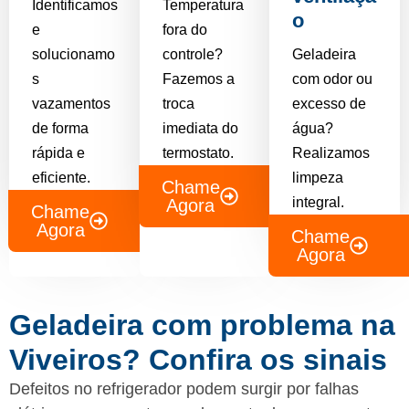
Identificamos
Temperatura
o
e
fora do
solucionamo
controle?
Geladeira
s
Fazemos a
com odor ou
vazamentos
troca
excesso de
de forma
imediata do
água?
rápida e
termostato.
Realizamos
eficiente.
limpeza
Chame
integral.
Agora
Chame
Agora
Chame
Agora
Geladeira com problema na
Viveiros? Confira os sinais
Defeitos no refrigerador podem surgir por falhas