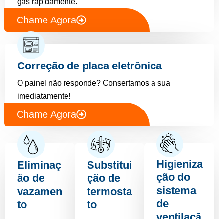
gás rapidamente.
Chame Agora
Correção de placa eletrônica
O painel não responde? Consertamos a sua
imediatamente!
Chame Agora
Higieniza
Eliminaç
Substitui
ção do
ão de
ção de
sistema
vazamen
termosta
de
to
to
ventilaçã