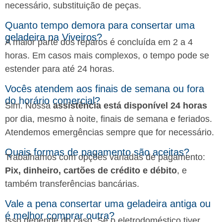
necessário, substituição de peças.
Quanto tempo demora para consertar uma
geladeira na Viveiros?
A maior parte dos reparos é concluída em 2 a 4
horas. Em casos mais complexos, o tempo pode se
estender para até 24 horas.
Vocês atendem aos finais de semana ou fora
do horário comercial?
Sim. Nossa
assistência está disponível 24 horas
por dia, mesmo à noite, finais de semana e feriados.
Atendemos emergências sempre que for necessário.
Quais formas de pagamento são aceitas?
Trabalhamos com opções variadas de pagamento:
Pix, dinheiro, cartões de crédito e débito
, e
também transferências bancárias.
Vale a pena consertar uma geladeira antiga ou
é melhor comprar outra?
Isso depende do caso. Se o eletrodoméstico tiver